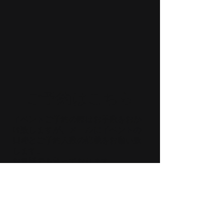
​ご予約はこちら
イベントご予約の際はお手数をおか
け致しますが、メールにイベントの
日時とご予約人数の記載をお願い致
します。
お電話でも承っております。
​チケット代金のお支払いは当日受付
にて現金でお願い致します。（クレ
ジットカード、電子マネーでのお支
払いはできません。）
ご予約