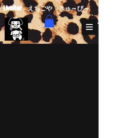
​LiveBar えちごや きゅ～ぴ～