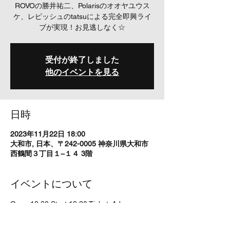
ROVOの勝井祐二、Polarisのオオヤユウス
ケ、レピッシュのtatsuによる完全即興ライ
ブが実現！お見逃しなく☆
受付が終了しました
他のイベントを見る
日時
2023年11月22日 18:00
大和市, 日本、〒242-0005 神奈川県大和市
西鶴間３丁目１−１４ 3階
イベントについて
Open 18:30 Start 19:30 Ticket  Advance 
¥3000　Door ￥3500
出演　勝井祐二（Vin)