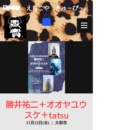
​LiveBar えちごや きゅ～ぴ～
勝井祐二＋オオヤユウ
スケ＋tatsu
11月22日(水)
  |  
大和市