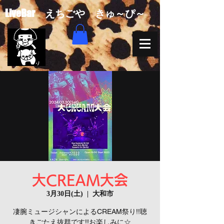
​LiveBar えちごや きゅ～ぴ～
大CREAM大会
3月30日(土)
  |  
大和市
凄腕ミュージシャンによるCREAM祭り!!聴
きごたえ抜群です!!お楽しみに☆