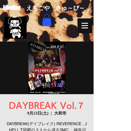
​LiveBar えちごや きゅ～ぴ～
DAYBREAK Vol.７
9月23日(土)
  |  
大和市
DAYBREAK(デイブレイク) REVERENCE , J
,HELL T同郷の３人から成る3MC。 神奈川