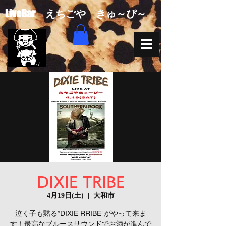
​LiveBar えちごや きゅ～ぴ～
DIXIE TRIBE
4月19日(土)
  |  
大和市
泣く子も黙る”DIXIE RRIBE"がやって来ま
す！最高なブルースサウンドでお酒が進んで