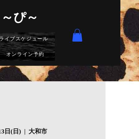
きゅ～ぴ～
ライブスケジュール
オンライン予約
13日(日)
  |  
大和市