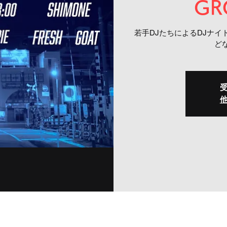
GR
若手DJたちによるDJナイ
ど