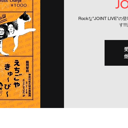
JO
Rockな”JOINT LI
す!