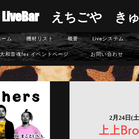
​LiveBar えちごや 
ホーム
機材リスト
概要
Liveシステム
大和音魂fes イベントページ
お問い合わせ
2月24日(土
上上Bro