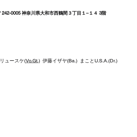
242-0005 神奈川県大和市西鶴間３丁目１−１４ 3階
トウリュースケ(
Vo.Gt
.)
  伊藤イザヤ(Ba.)  まことU.S.A.(Dr.)