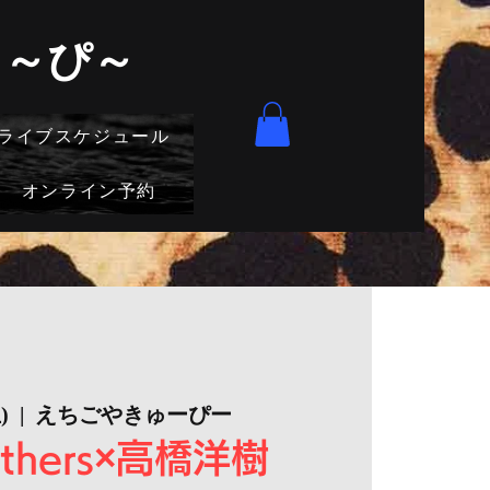
きゅ～ぴ～
ライブスケジュール
オンライン予約
)
  |  
えちごやきゅーぴー
thers×高橋洋樹