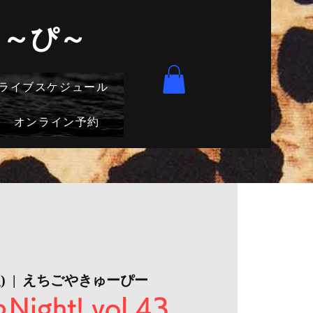
きゅ～ぴ～
ライブスケジュール
オンライン予約
)
  |  
えちごやきゅーぴー
ight! vol.43