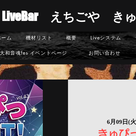
​LiveBar えちごや 
ホーム
機材リスト
概要
Liveシステム
大和音魂fes イベントページ
お問い合わせ
6月09日(火
きゅぴっN