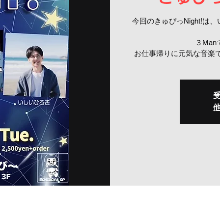
今回のきゅぴっNight!
３Ma
お仕事帰りに元気な音楽