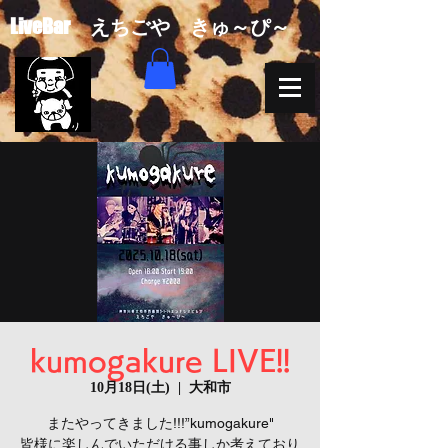
​LiveBar えちごや きゅ～ぴ～
kumogakure LIVE!!
10月18日(土)
  |  
大和市
またやってきました!!!”kumogakure"
皆様に楽しんでいただける事しか考えており