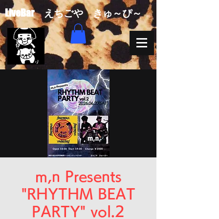
​LiveBar えちごや きゅ～ぴ～
m,n Presents
"RHYTHM BEAT
PARTY" vol.2