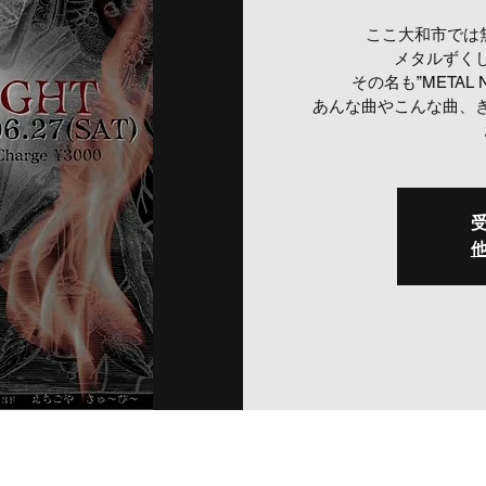
ここ大和市では
メタルずく
その名も”METAL 
あんな曲やこんな曲、