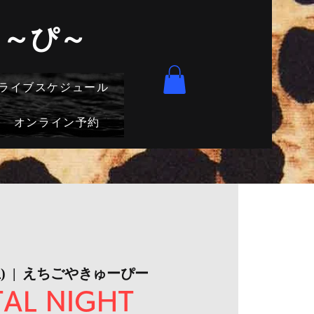
きゅ～ぴ～
ライブスケジュール
オンライン予約
)
  |  
えちごやきゅーぴー
AL NIGHT