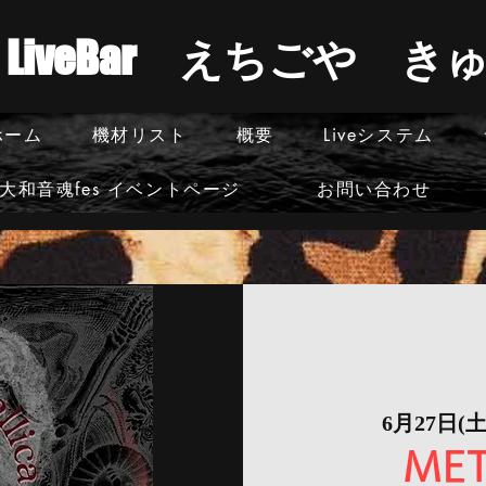
​LiveBar えちごや 
ホーム
機材リスト
概要
Liveシステム
大和音魂fes イベントページ
お問い合わせ
6月27日(土
MET