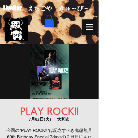
​LiveBar えちごや きゅ～ぴ～
PLAY ROCK!!
7月02日(火)
  |  
大和市
今回の”PLAY ROCK‼”は記念すべき鬼怒無月
60th Birthday Special 7daysの２日目にあた