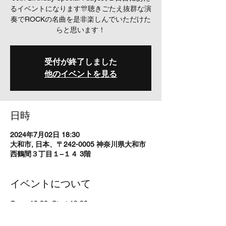
るイベントになります🎊聴きごたえ抜群な演
奏でROCKの名曲を是非楽しんでいただけた
らと思います！
受付が終了しました
他のイベントを見る
日時
2024年7月02日 18:30
大和市, 日本、〒242-0005 神奈川県大和市
西鶴間３丁目１−１４ 3階
イベントについて
Open 18:30  Start 19:30
Ticket   ADVANCE¥3000　DOOR¥3500(＋
order）