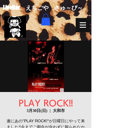
​LiveBar えちごや きゅ～ぴ～
PLAY ROCK!!
3月30日(日)
  |  
大和市
遂にあの”PLAY ROCK!"が日曜日にやって来
ました‼今までご都合が合わずに観られなか