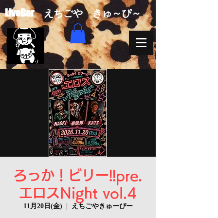
​LiveBar えちごや きゅ～ぴ～
ろっか！ビリー!!pre.
エロスNight vol.4
11月20日(金)
  |  
えちごやきゅーぴー