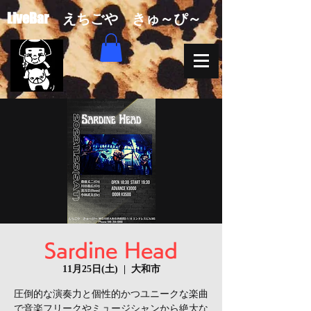
​LiveBar えちごや きゅ～ぴ～
Sardine Head
11月25日(土)
  |  
大和市
圧倒的な演奏力と個性的かつユニークな楽曲
で音楽フリークやミュージシャンから絶大な