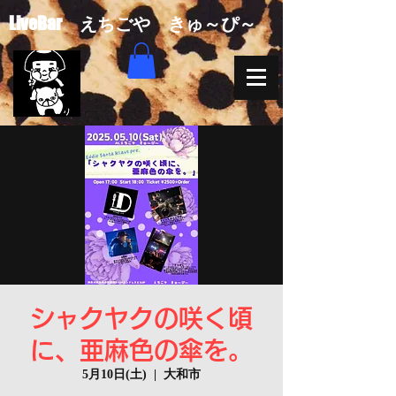
​LiveBar えちごや きゅ～ぴ～
シャクヤクの咲く頃
に、亜麻色の傘を。
5月10日(土)
  |  
大和市