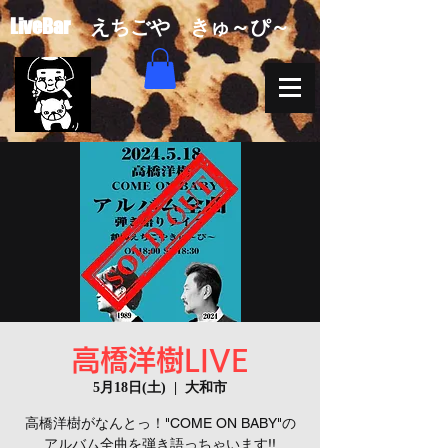
​LiveBar えちごや きゅ～ぴ～
高橋洋樹LIVE
5月18日(土)
  |  
大和市
高橋洋樹がなんとっ！"COME ON BABY"の
アルバム全曲を弾き語っちゃいます!!