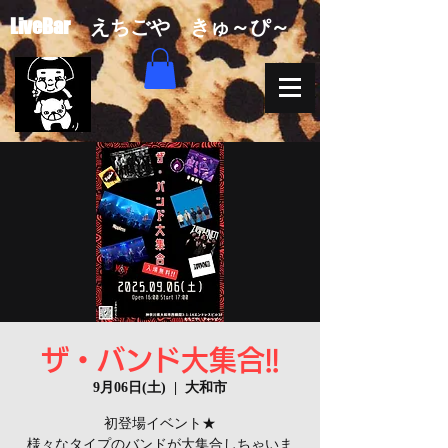
​LiveBar えちごや きゅ～ぴ～
ザ・バンド大集合!!
9月06日(土)
  |  
大和市
初登場イベント★
様々なタイプのバンドが大集合しちゃいま